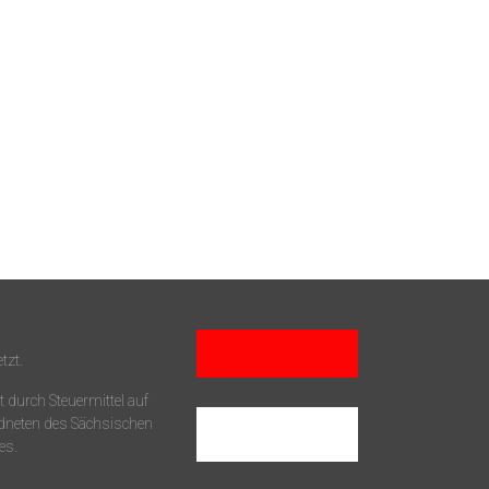
tzt.
 durch Steuermittel auf
dneten des Sächsischen
es.