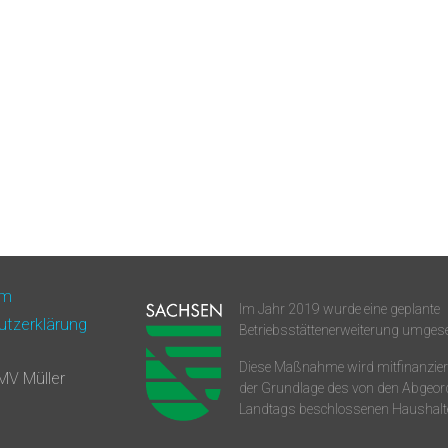
um
Im Jahr 2019 wurde eine geplante
utzerklärung
Betriebsstättenerweiterung umgese
Diese Maßnahme wird mitfinanziert
MV Müller
der Grundlage des von den Abgeor
Landtags beschlossenen Haushalt