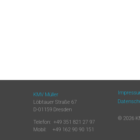
Impress
KMV Müller
Datensch
Löbtauer Straße 67
D-01159 Dresden
© 2026 K
Telefon: +49 351 821 27 97
Mobil: +49 162 90 90 151