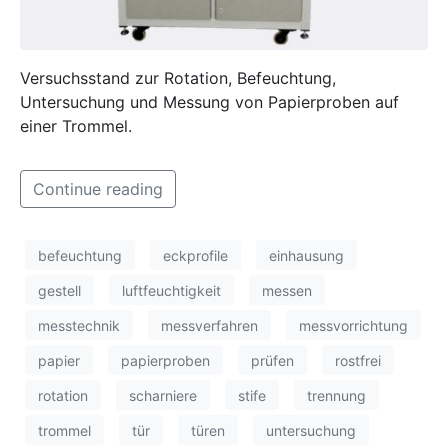
Versuchsstand zur Rotation, Befeuchtung,
Untersuchung und Messung von Papierproben auf
einer Trommel.
Continue reading
befeuchtung
eckprofile
einhausung
gestell
luftfeuchtigkeit
messen
messtechnik
messverfahren
messvorrichtung
papier
papierproben
prüfen
rostfrei
rotation
scharniere
stife
trennung
trommel
tür
türen
untersuchung