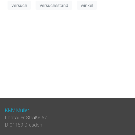
versuch
Versuchsstand
winkel
KMV Müller
Löbtauer Straße 67
D-01159 Dresden