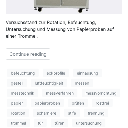
Versuchsstand zur Rotation, Befeuchtung,
Untersuchung und Messung von Papierproben auf
einer Trommel.
Continue reading
befeuchtung
eckprofile
einhausung
gestell
luftfeuchtigkeit
messen
messtechnik
messverfahren
messvorrichtung
papier
papierproben
prüfen
rostfrei
rotation
scharniere
stife
trennung
trommel
tür
türen
untersuchung