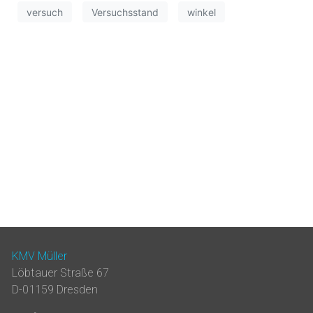
versuch
Versuchsstand
winkel
KMV Müller
Löbtauer Straße 67
D-01159 Dresden