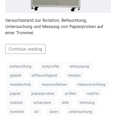
Versuchsstand zur Rotation, Befeuchtung,
Untersuchung und Messung von Papierproben auf
einer Trommel.
Continue reading
befeuchtung
eckprofile
einhausung
gestell
luftfeuchtigkeit
messen
messtechnik
messverfahren
messvorrichtung
papier
papierproben
prüfen
rostfrei
rotation
scharniere
stife
trennung
trommel
tür
türen
untersuchung